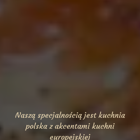
N
a
s
z
ą
s
p
e
c
j
a
l
n
o
ś
c
i
ą
j
e
s
t
k
u
c
h
n
i
a
p
o
l
s
k
a
z
a
k
c
e
n
t
a
m
i
k
u
c
h
n
i
e
u
r
o
p
e
j
s
k
i
e
j